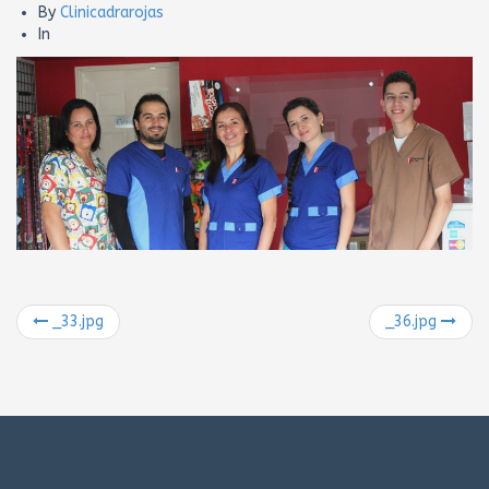
By
Clinicadrarojas
In
_33.jpg
_36.jpg