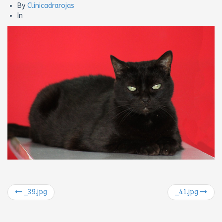
By
Clinicadrarojas
In
_39.jpg
_41.jpg