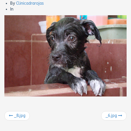
By
Clinicadrarojas
In
_8.jpg
_6.jpg