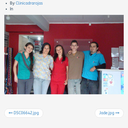
By
Clinicadrarojas
In
DSC06642.jpg
Jade.jpg