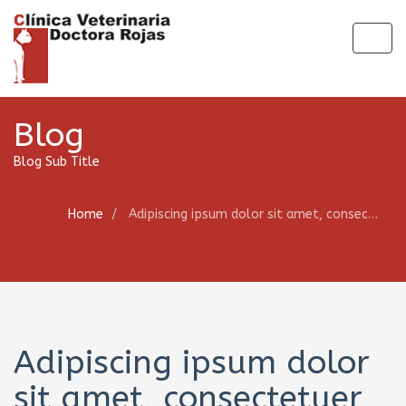
Togg
navig
Blog
Blog Sub Title
Home
Adipiscing ipsum dolor sit amet, consectetuer
Adipiscing ipsum dolor
sit amet, consectetuer