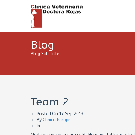
Blog
Blog Sub Title
Team 2
Posted On
17 Sep 2013
By
Clinicadrarojas
In
Morbi accumsan ipsum velit. Nam nec tellus a odio t