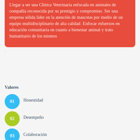
Llegar a ser una Clínica Veterinaria enfocada en animales de
compañía reconocida por su prestigio y compromiso. Ser una
empresa sólida líder en la atención de mascotas por medio de un
equipo multidisciplinario de alta calidad. Enfocar esfuerzos en
educación comunitaria en cuanto a bienestar animal y trato
humanitario de los mismos
.
Valores
Honestidad
01
Desempeño
02
Colaboración
03