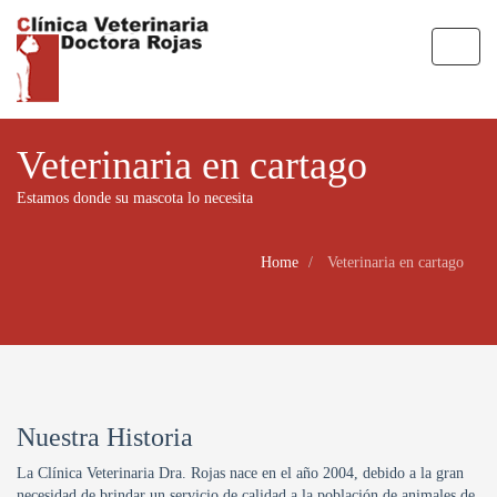
Toggl
naviga
Veterinaria en cartago
Estamos donde su mascota lo necesita
Home
Veterinaria en cartago
Nuestra Historia
La Clínica Veterinaria Dra. Rojas nace en el año 2004, debido a la gran
necesidad de brindar un servicio de calidad a la población de animales de